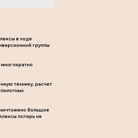
лексы в ходе
диверсионной группы
с многократно
нную технику, расчет
спилотных
уничтожено большое
Алексы потерь не