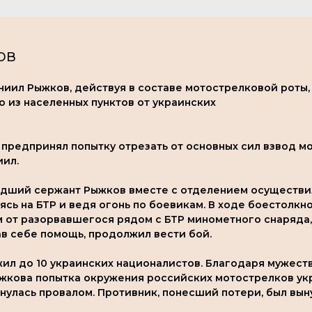
ов
ил Рыжков, действуя в составе мотострелковой роты, 
 из населенных пунктов от украинских
 предпринял попытку отрезать от основных сил взвод мо
иил.
адший сержант Рыжков вместе с отделением осуществи
ясь на БТР и ведя огонь по боевикам. В ходе боестолк
м от разорвавшегося рядом с БТР минометного снаряда,
в себе помощь, продолжил вести бой.
ил до 10 украинских националистов. Благодаря мужест
жкова попытка окружения российских мотострелков у
улась провалом. Противник, понесший потери, был вын