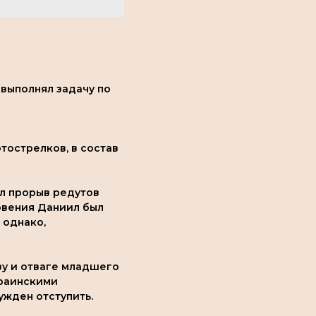
выполнял задачу по
тострелков, в состав
л прорыв редутов
новения Даниил был
 однако,
ву и отваге младшего
краинскими
ужден отступить.