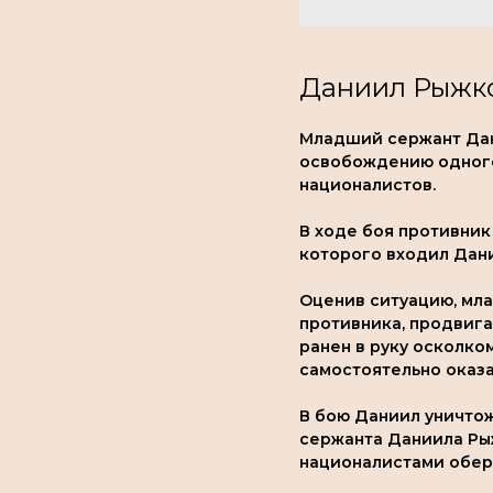
Даниил Рыжк
Младший сержант Дани
освобождению одного
националистов.
В ходе боя противник
которого входил Дан
Оценив ситуацию, мл
противника, продвига
ранен в руку осколко
самостоятельно оказа
В бою Даниил уничтож
сержанта Даниила Ры
националистами оберн