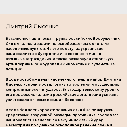
Дмитрий Лысенко
Батальонно-тактическая группа российских Вооруженных
Сил выполняла задачи по освобождению одного из
населенных пунктов. На его подступах украинские
националисты обустроили инженерные и минно-
взрывные заграждения, а также развернули ствольную
артиллерию и оборудовали минометные и пулеметные
позиции.
В ходе освобождения населенного пункта майор Дмитрий
Лысенко корректировал огонь артиллерии и осуществлял
контроль нанесения ударов. Благодаря высокому уровню
его профессионализма российская артиллерия успешно
уничтожала огневые позиции боевиков.
В ходе боя пост корректирования огня был обнаружен
средствами воздушной разведки противника, после чего
националисты нанесли по нему минометный удар.
Несмотря на полученное осколочное ранение плеча и