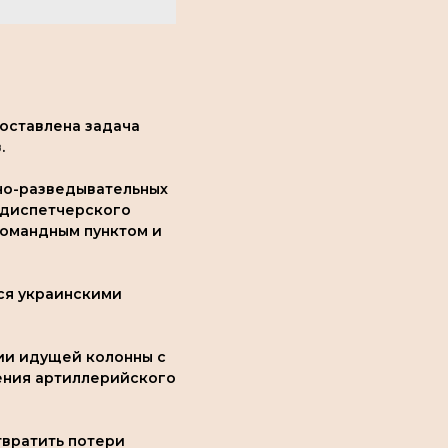
оставлена задача
.
но-разведывательных
 диспетчерского
командным пунктом и
ся украинскими
ии идущей колонны с
сения артиллерийского
вратить потери