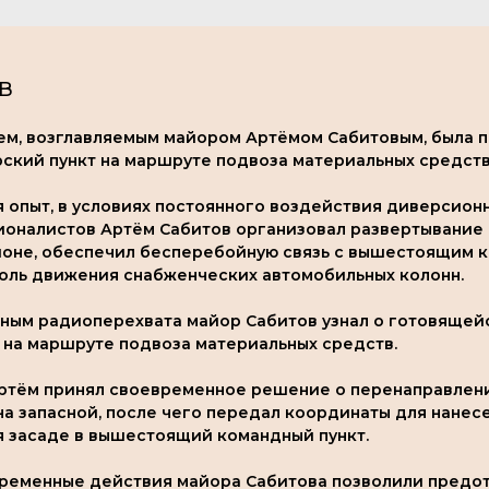
в
м, возглавляемым майором Артёмом Сабитовым, была п
ский пункт на маршруте подвоза материальных средств
 опыт, в условиях постоянного воздействия диверсион
ционалистов Артём Сабитов организовал развертывание
айоне, обеспечил бесперебойную связь с вышестоящим 
оль движения снабженческих автомобильных колонн.
нным радиоперехвата майор Сабитов узнал о готовящей
 на маршруте подвоза материальных средств.
Артём принял своевременное решение о перенаправлен
а запасной, после чего передал координаты для нане
я засаде в вышестоящий командный пункт.
ременные действия майора Сабитова позволили предот