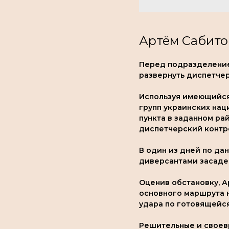
Артём Сабито
Перед подразделение
развернуть диспетчер
Используя имеющийся
групп украинских на
пункта в заданном р
диспетчерский контр
В один из дней по да
диверсантами засаде
Оценив обстановку, 
основного маршрута н
удара по готовящейс
Решительные и своев