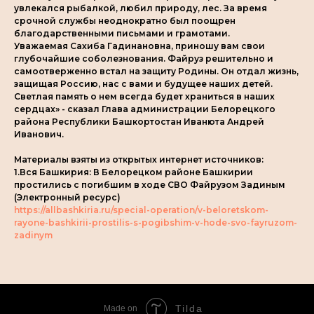
увлекался рыбалкой, любил природу, лес. За время
срочной службы неоднократно был поощрен
благодарственными письмами и грамотами.
Уважаемая Сахиба Гадинановна, приношу вам свои
глубочайшие соболезнования. Файруз решительно и
самоотверженно встал на защиту Родины. Он отдал жизнь,
защищая Россию, нас с вами и будущее наших детей.
Светлая память о нем всегда будет храниться в наших
сердцах» - сказал Глава администрации Белорецкого
района Республики Башкортостан Иванюта Андрей
Иванович.
Материалы взяты из открытых интернет источников:
1.Вся Башкирия: В Белорецком районе Башкирии
простились с погибшим в ходе СВО Файрузом Задиным
(Электронный ресурс)
https://allbashkiria.ru/special-operation/v-beloretskom-
rayone-bashkirii-prostilis-s-pogibshim-v-hode-svo-fayruzom-
zadinym
Tilda
Made on