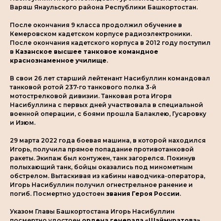
Варяш Янаульского района Республики Башкортостан.
После окончания 9 класса продолжил обучение в
Кемеровском кадетском корпусе радиоэлектроники.
После окончания кадетского корпуса в 2012 году поступил
в
Казанское высшее танковое командное
краснознаменное училище
.
В свои 26 лет старший лейтенант Насибуллин командовал
танковой ротой 237-го танкового полка 3-й
мотострелковой дивизии. Танковая рота Игоря
Насибуллина с первых дней участвовала в специальной
военной операции, с боями прошла Балаклею, Гусаровку
и Изюм.
29 марта 2022 года боевая машина, в которой находился
Игорь, получила прямое попадание противотанковой
ракеты. Экипаж был контужен, танк загорелся. Покинув
полыхающий танк, бойцы оказались под минометным
обстрелом. Вытаскивая из кабины наводчика-оператора,
Игорь Насибуллин получил огнестрельное ранение и
погиб. Посмертно удостоен
звания Героя России
.
Указом Главы Башкортостана Игорь Насибуллин
посмертно удостоен
ордена генерала «Шаймуратова»
.