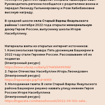
Руководитель региона пообщался с родителями воина и
передал Леониду Гыльмияровичу и Розе Хабибзяновне
высокую награду.
В средней школе
села Старый Варяш Янаульского
района
1 сентября 2022 года открыли
мемориальную
доску
Герою России, выпускнику школы Игорю
Насибуллину.
Материалы взяты из открытых интернет источников:
1. Комсомольская правда: Пять уроженцев Башкирии в
2022 году стали Героями России. Рассказываем об их
подвигах
(Электронный ресурс)
https://www.ufa.kp.ru/daily/27489/4699366/
2. Герои Отечества: Насибуллин Игорь Леонидович
(Электронный ресурс)
https://героипфо.рф/?id=8959
3. Молодежная газета: В селе Старый Варяш Янаульского
района Башкирии решено назвать улицу именем Героя
России Игоря Насибуллина
(Электронный ресурс)
https://mgazeta.com/news/novosti/2022-09-10/v-sele...