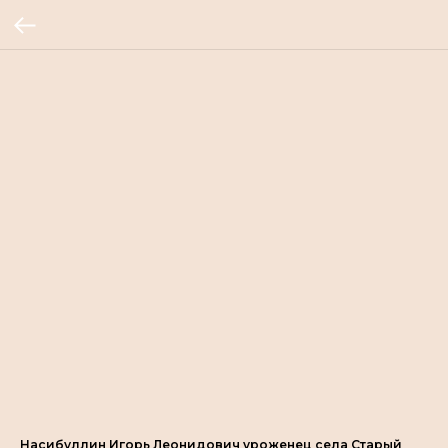
Насибуллин Игорь Леонидович уроженец села Старый