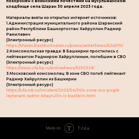
похоронен с воинскими почестями на мусульманском
кладбище села Шаран 30 апреля 2023 года.
Материалы взяты из открытых интернет источников:
1.Администрация муниципального района Шаранский
район Республики Башкортостан: Хайруллин Радмир
Рамилевич
(Электронный ресурс)
https://sharan.bashkortostan.ru/presscenter/news/624570/
2.Комсомольская правда: В Башкирии простились с
лейтенантом Радмиром Хайруллиным, погибшим в СВО
(Электронный ресурс)
https://www.ufa.kp.ru/online/news/5250329/
3.Московский комсомолец: В зоне СВО погиб лейтенант
Радмир Хайруллин из Башкирии
(Электронный ресурс)
https://ufa.mk.ru/incident/2023/04/30/v-zone-svo-pogib-
leytenant-radmir-khayrullin-iz-bashkirii.html
Tilda
Made on