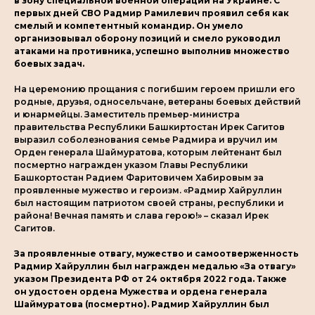
в зону специальной военной операции на Украине. С
первых дней СВО Радмир Рамилевич проявил себя как
смелый и компетентный командир. Он умело
организовывал оборону позиций и смело руководил
атаками на противника, успешно выполнив множество
боевых задач.
На церемонию прощания с погибшим героем пришли его
родные, друзья, односельчане, ветераны боевых действий
и юнармейцы. Заместитель премьер-министра
правительства Республики Башкиртостан Ирек Сагитов
выразил соболезнования семье Радмира и вручил им
Орден генерала Шаймуратова, которым лейтенант был
посмертно награжден указом Главы Республики
Башкортостан Радием Фаритовичем Хабировым за
проявленные мужество и героизм. «Радмир Хайруллин
был настоящим патриотом своей страны, республики и
района! Вечная память и слава герою!» – сказал Ирек
Сагитов.
За проявленные отвагу, мужество и самоотверженность
Радмир Хайруллин был награжден медалью «За отвагу»
указом Президента РФ от 24 октября 2022 года. Также
он удостоен ордена Мужества и ордена генерала
Шаймуратова (посмертно). Радмир Хайруллин был