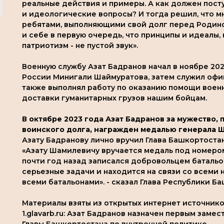
реальные действия и примеры. А как должен пост
и идеологические вопросы? И тогда решил, что м
ребятами, выполняющими свой долг перед Родиной
и себе в первую очередь, что принципы и идеалы,
патриотизм - не пустой звук».
Военную службу Азат Бадранов начал в ноябре 202
России Минигали Шаймуратова, затем служил офи
также выполнял работу по оказанию помощи вое
доставки гуманитарных грузов нашим бойцам.
В октябре 2023 года Азат Бадранов за мужество,
воинского долга, награжден медалью генерала 
Азату Бадранову лично вручил Глава Башкортоста
«Азату Шамилевичу вручается медаль под номером 
почти год назад записался добровольцем батальо
серьезные задачи и находится на связи со всеми
всеми батальонами». - сказал Глава Республики Б
Материалы взяты из открытых интернет источнико
1.glavarb.ru: Азат Бадранов назначен первым зам