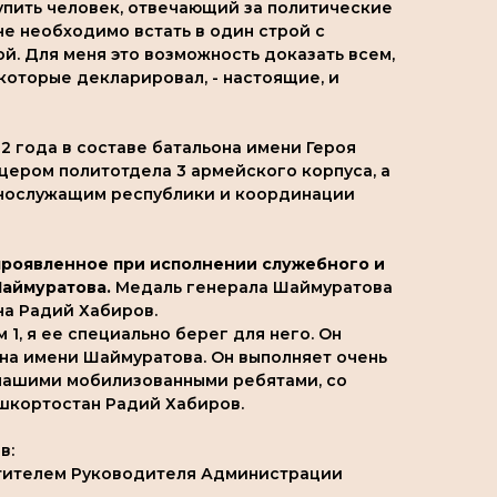
упить человек, отвечающий за политические
не необходимо встать в один строй с
. Для меня это возможность доказать всем,
 которые декларировал, - настоящие, и
2 года в составе батальона имени Героя
цером политотдела 3 армейского корпуса, а
ннослужащим республики и координации
 проявленное при исполнении служебного и
Шаймуратова.
Медаль генерала Шаймуратова
на Радий Хабиров.
1, я ее специально берег для него. Он
на имени Шаймуратова. Он выполняет очень
 нашими мобилизованными ребятами, со
ашкортостан Радий Хабиров.
в:
естителем Руководителя Администрации