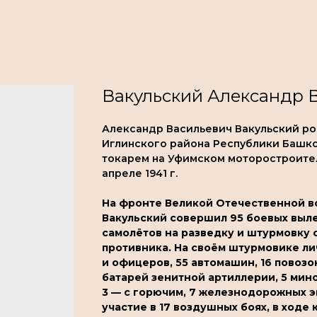
Вакульский Александр В
Александр Васильевич Вакульский роди
Иглинского района Республики Башко
токарем на Уфимском моторостроител
апреле 1941 г.
На фронте Великой Отечественной во
Вакульский совершил 95 боевых вылет
самолётов на разведку и штурмовку 
противника. На своём штурмовике ли
и офицеров, 55 автомашин, 16 повозок
батарей зенитной артиллерии, 5 мино
3 — с горючим, 7 железнодорожных э
участие в 17 воздушных боях, в ходе