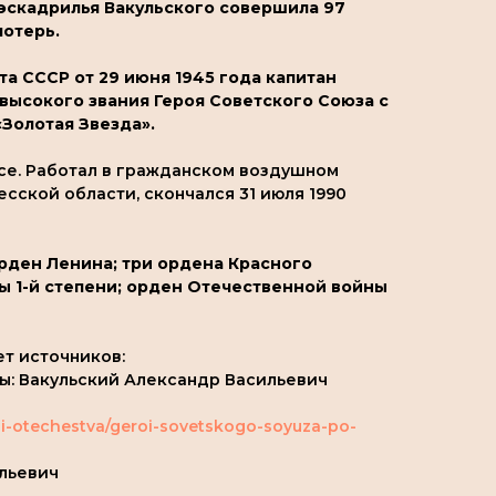
ь эскадрилья Вакульского совершила 97
потерь.
а СССР от 29 июня 1945 года капитан
высокого звания Героя Советского Союза с
Золотая Звезда».
апасе. Работал в гражданском воздушном
сской области, скончался 31 июля 1990
орден Ленина; три ордена Красного
ы 1-й степени; орден Отечественной войны
ет источников:
вы: Вакульский Александр Васильевич
roi-otechestva/geroi-sovetskogo-soyuza-po-
ильевич