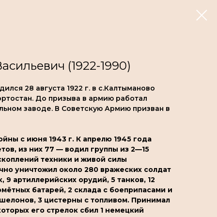
асильевич (1922-1990)
лся 28 августа 1922 г. в с.Калтыманово
ртостан. До призыва в армию работал
ьном заводе. В Советскую Армию призван в
йны с июня 1943 г. К апрелю 1945 года
ов, из них 77 — водил группы из 2—15
скоплений техники и живой силы
чно уничтожил около 280 вражеских солдат
, 9 артиллерийских орудий, 5 танков, 12
мётных батарей, 2 склада с боеприпасами и
шелонов, 3 цистерны с топливом. Принимал
 которых его стрелок сбил 1 немецкий