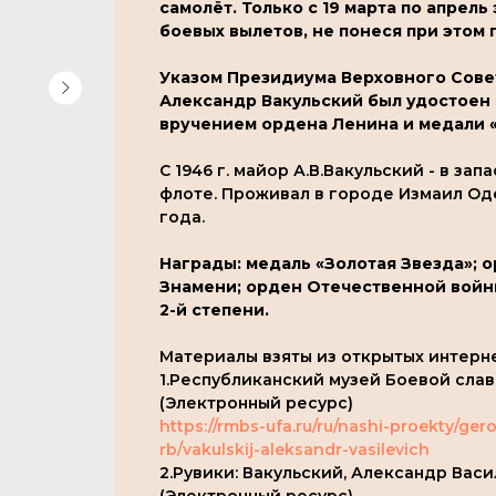
самолёт. Только с 19 марта по апрел
боевых вылетов, не понеся при этом 
Указом Президиума Верховного Совет
Александр Вакульский был удостоен 
вручением ордена Ленина и медали «
С 1946 г. майор А.В.Вакульский - в з
флоте. Проживал в городе Измаил Оде
года.
Награды: медаль «Золотая Звезда»; 
Знамени; орден Отечественной войн
2-й степени.
Материалы взяты из открытых интерн
1.Республиканский музей Боевой сла
(Электронный ресурс)
https://rmbs-ufa.ru/ru/nashi-proekty/ge
rb/vakulskij-aleksandr-vasilevich
2.Рувики: Вакульский, Александр Вас