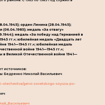
о района. С 1963 по 1983 год служил в
.04.1945); орден Ленина (28.04.1945);
 (06.04.1985); медаль «За отвагу»
.09.1944); медаль «За победу над Германией в
945 гг.»; юбилейная медаль «Двадцать лет
не 1941—1945 гг.»; юбилейная медаль
чественной войне 1941—1945 гг.»;
ы в Великой Отечественной войне 1941—
ет источников:
вы: Бедренко Николай Васильевич
roi-otechestva/geroi-sovetskogo-soyuza-po-
вич
колай_Васильевич