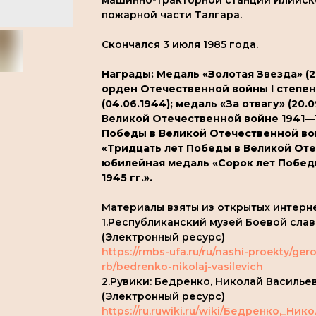
машинно-тракторной станции Илийског
пожарной части Талгара.
Скончался 3 июля 1985 года.
Награды: Медаль «Золотая Звезда» (28
орден Отечественной войны I степени
(04.06.1944); медаль «За отвагу» (20
Великой Отечественной войне 1941—1
Победы в Великой Отечественной вой
«Тридцать лет Победы в Великой Оте
юбилейная медаль «Сорок лет Побед
1945 гг.».
Материалы взяты из открытых интерн
1.Республиканский музей Боевой сла
(Электронный ресурс)
https://rmbs-ufa.ru/ru/nashi-proekty/ge
rb/bedrenko-nikolaj-vasilevich
2.Рувики: Бедренко, Николай Василье
(Электронный ресурс)
https://ru.ruwiki.ru/wiki/Бедренко,_Ни