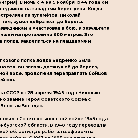
грия). В ночь с 4 на 5 ноября 1944 года он
ведчиков на западный берег реки. Когда
бстреляли из пулемётов. Николай
гнём, сумел добраться до берега.
ведчикам и участвовал в бою, в результате
аншей на протяжении 600 метров. Это
в полка, закрепиться на плацдарме и
елкового полка лодка Бедренко была
а это, он вплавь дотянул её до берега,
яной воде, продолжил переправлять бойцов
ейсов.
а СССР от 28 апреля 1945 года Николаю
о звание Героя Советского Союза с
Золотая Звезда».
овал в Советско-японской войне 1945 года.
бургской области. В 1948 году переехал в
ской области, где работал шофёром на