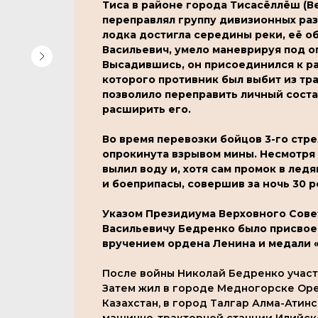
Тиса в районе города Тисасёллёш (Вен
переправлял группу дивизионных раз
лодка достигла середины реки, её о
Васильевич, умело маневрируя под о
Высадившись, он присоединился к раз
которого противник был выбит из тр
позволило переправить личный соста
расширить его.
Во время перевозки бойцов 3-го стр
опрокинута взрывом мины. Несмотря н
вылил воду и, хотя сам промок в лед
и боеприпасы, совершив за ночь 30 р
Указом Президиума Верховного Совет
Васильевичу Бедренко было присвоен
вручением ордена Ленина и медали «
После войны Николай Бедренко участв
Затем жил в городе Медногорске Орен
Казахстан, в город Талгар Алма-Атин