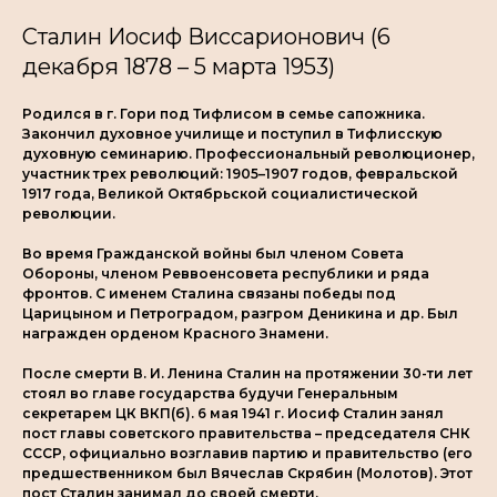
Сталин Иосиф Виссарионович (6
декабря 1878 – 5 марта 1953)
Родился в г. Гори под Тифлисом в семье сапожника.
Закончил духовное училище и поступил в Тифлисскую
духовную семинарию. Профессиональный революционер,
участник трех революций: 1905–1907 годов, февральской
1917 года, Великой Октябрьской социалистической
революции.
Во время Гражданской войны был членом Совета
Обороны, членом Реввоенсовета республики и ряда
фронтов. С именем Сталина связаны победы под
Царицыном и Петроградом, разгром Деникина и др. Был
награжден орденом Красного Знамени.
После смерти В. И. Ленина Сталин на протяжении 30-ти лет
стоял во главе государства будучи Генеральным
секретарем ЦК ВКП(б). 6 мая 1941 г. Иосиф Сталин занял
пост главы советского правительства – председателя СНК
СССР, официально возглавив партию и правительство (его
предшественником был Вячеслав Скрябин (Молотов). Этот
пост Сталин занимал до своей смерти.