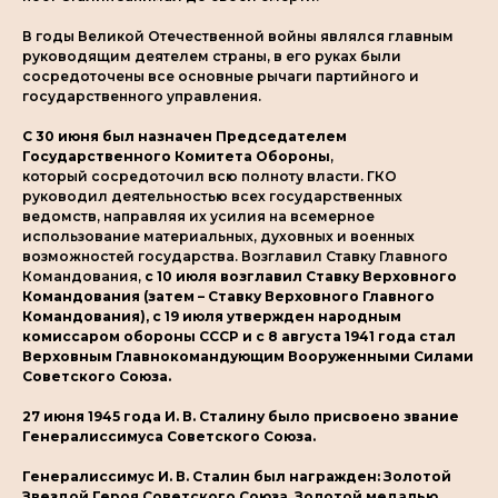
В годы Великой Отечественной войны являлся главным
руководящим деятелем страны, в его руках были
сосредоточены все основные рычаги партийного и
государственного управления.
С 30 июня был назначен Председателем
Государственного Комитета Обороны
,
который сосредоточил всю полноту власти. ГКО
руководил деятельностью всех государственных
ведомств, направляя их усилия на всемерное
использование материальных, духовных и военных
возможностей государства. Возглавил Ставку Главного
Командования,
с 10 июля возглавил Ставку Верховного
Командования (затем – Ставку Верховного Главного
Командования), с 19 июля утвержден народным
комиссаром обороны СССР и с 8 августа 1941 года стал
Верховным Главнокомандующим Вооруженными Силами
Советского Союза.
27 июня 1945 года И. В. Сталину было присвоено звание
Генералиссимуса Советского Союза.
Генералиссимус И. В. Сталин был награжден: Золотой
Звездой Героя Советского Союза, Золотой медалью