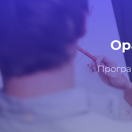
Ор
Програ