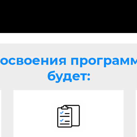
е освоения програм
будет: