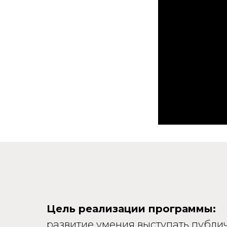
Цель реализации программы:
развитие
умения
выступать публи