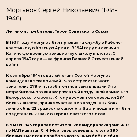
Моргунов Сергей Николаевич (1918-
1946)
Лётчик-истребитель, Герой Советского Союза.
В 1937 году Моргунов был призван на службу в Рабоче-
крестьянскую Красную Армию. В 1941 году он окончил
Качинскую военную авиационную школу пилотов. С
апреля 1943 года — на фронтах Великой Отечественной
войны.
К сентябрю 1944 года лейтенант Сергей Моргунов
командовал эскадрильей 15-го истребительного
авиаполка 278-й истребительной авиадивизии 3-го
истребительного авиакорпуса 16-й воздушной армии 1-го
Белорусского фронта. К тому времени он совершил 234
боевых вылета, принял участие в 68 воздушных боях,
лично сбив 22 вражеских самолёта. За эти подвиги он был
представлен к званию Героя Советского Союза.
К 9 маю 1945 года заместитель командира эскадрильи 15-
го ИАП капитан С. Н. Моргунов совершил около 380
боевых вылетов, провёл 96 воздушных боёв и сбил